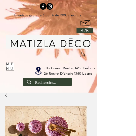
Livraison gratuite à partir de 100€ d'achats
B2B
ME
50a Grand Route, 1435 Corbais
NU
26 Route D'ohain 1380 Lasne