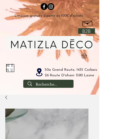
Livraison gratuite à partir de 100€ d'achats
B2B
ME
50a Grand Route, 1435 Corbais
NU
26 Route D'ohain 1380 Lasne