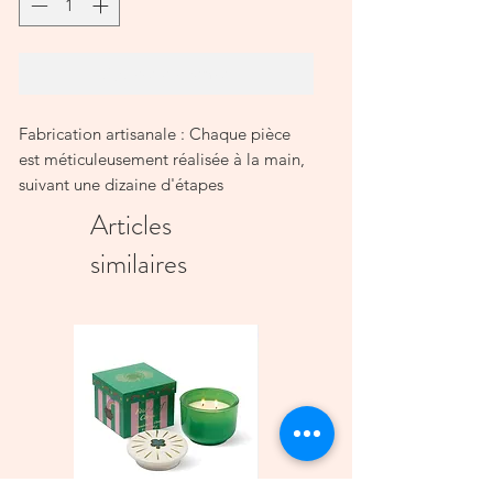
Ajouter au panier
Fabrication artisanale : Chaque pièce
est méticuleusement réalisée à la main,
suivant une dizaine d'étapes
essentielles, telles que le moulage, la
Articles
peinture des motifs, l'émaillage et trois
similaires
cuissons, dont la dernière révèle l'éclat
de l'or véritable. Ce processus, qui peut
prendre jusqu'à 10 jours, garantit une
qualité exceptionnelle et célèbre le
savoir-faire artisanal marocain.
Détails en or véritable 12 carats : La
touche Chabi Chic qui ajoute une
élégance particulière et une esthétique
raffinée à chaque pièce.
Dimensions : D26 H8 cm