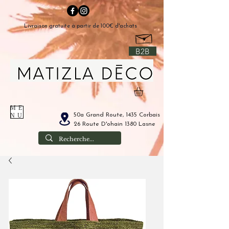
Livraison gratuite à partir de 100€ d'achats
B2B
ME
50a Grand Route, 1435 Corbais
NU
26 Route D'ohain 1380 Lasne