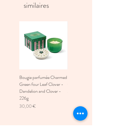
similaires
Bougie parfumée Charmed
Bougie A Dopo 4Fl
Green four Leaf Clover -
Oz./118Ml Mermaid &
Dandelion and Clover -
Moon Ceramic Diffus
226g
Prix
30,00 €
Prix
30,00 €