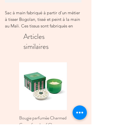
Sac à main fabriqué à partir d'un métier
à tisser Bogolan, tissé et peint à la main
au Mali. Ces tissus sont fabriqués en
assemblant des métiers à tisser en coton
Articles
étroits, d'environ 10 à 15 cm de large,
similaires
teints avec des pigments naturels puis
peints avec des argiles de différentes
couleurs. Ces tissus sont caractéristiques
de l'ethnie Bambara. Dans leur langue,
le mot Bogolan signifie « terre avec de
la boue ».
Il est doublé à l'intérieur d'un tissu en
coton violet contrastant. Les poignées
sont en bambou et disposent d'une
fermeture magnétique.
Le sac mesure 27 cm de large, 19 cm de
Bougie parfumée Charmed
Bougie A Dopo 4Fl
haut et possède un soufflet de 6 cm.
Green four Leaf Clover -
Oz./118Ml Mermaid &
Avec poignée sa hauteur est de 29cm.