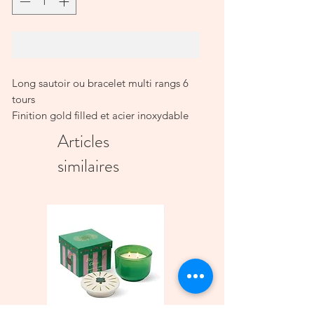
Ajouter au panier
Long sautoir ou bracelet multi rangs 6
tours
Finition gold filled et acier inoxydable
sur fils câblé,
Articles
Perles en verre, laiton
similaires
T : environ 103 cm
Le bijou est livré avec son pochon en
coton
Plus d’informations sur l’entretien de vos
bijoux ici
Perles et pierres peuvent varier de la
photo suivant la nature de celles-ci
PLUS QUE 1 EXEMPLAIRE DISPONIBLE
AJOUTER AU PANIER