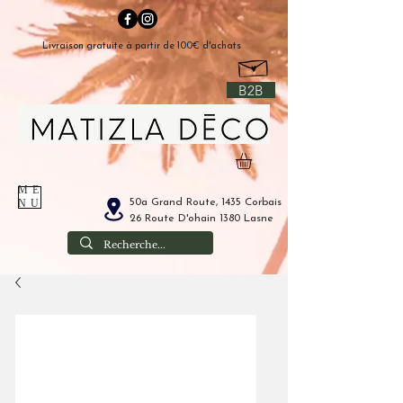
Livraison gratuite à partir de 100€ d'achats
B2B
ME
50a Grand Route, 1435 Corbais
NU
26 Route D'ohain 1380 Lasne