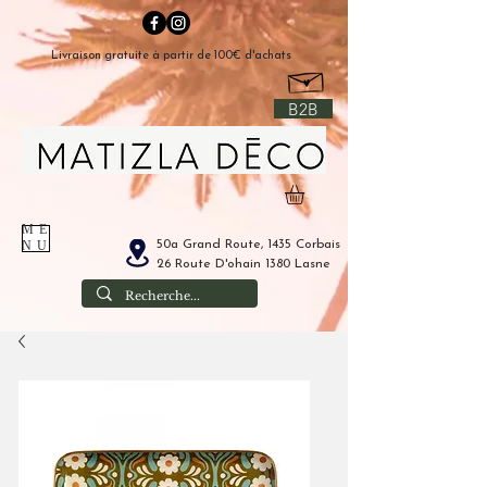
Livraison gratuite à partir de 100€ d'achats
B2B
ME
50a Grand Route, 1435 Corbais
NU
26 Route D'ohain 1380 Lasne