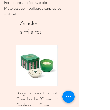
Fermeture zippée invisible
Matelassage moelleux à surpiqûres
verticales
Doublure coton
Articles
Pompon fait main
similaires
Popeline 100 % coton – ouatinage 100
% polyester
Format : 20 × 15 cm
Bougie parfumée Charmed
Bougie A Dopo 4Fl
Green four Leaf Clover -
Oz./118Ml Mermaid &
Dandelion and Clover -
Moon Ceramic Diffus