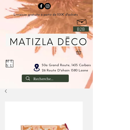
Livraison gratuite à partir de 100€ d'achats
B2B
ME
50a Grand Route, 1435 Corbais
NU
26 Route D'ohain 1380 Lasne