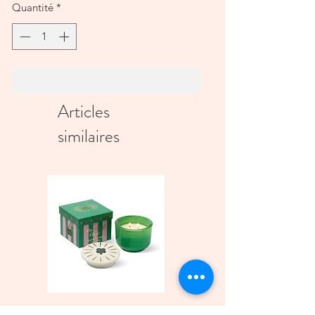
Quantité
*
Ajouter au panier
Articles
similaires
Bougie parfumée Charmed
Bougie A Dopo 4Fl