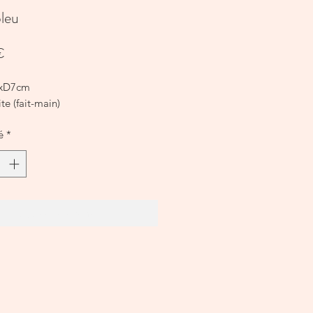
leu
Prix
€
xD7cm
ite (fait-main)
é
*
Ajouter au panier