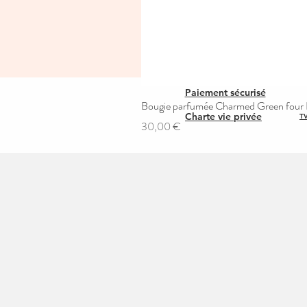
Paiement sécurisé
Bougie parfumée Charmed Green four L
Charte vie privée
TV
Prix
30,00 €