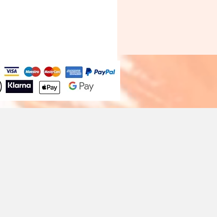
Bougie A Dopo 4Fl Oz./118Ml M
Prix
30,00 €