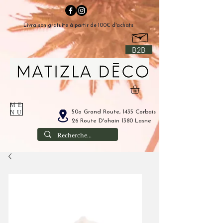
Livraison gratuite à partir de 100€ d'achats
B2B
ME
50a Grand Route, 1435 Corbais
NU
26 Route D'ohain 1380 Lasne