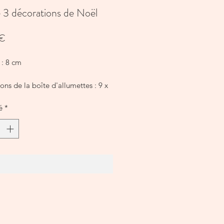
 3 décorations de Noël
Prix
 €
 : 8 cm
ns de la boîte d'allumettes : 9 x
m
é
*
Ajouter au panier