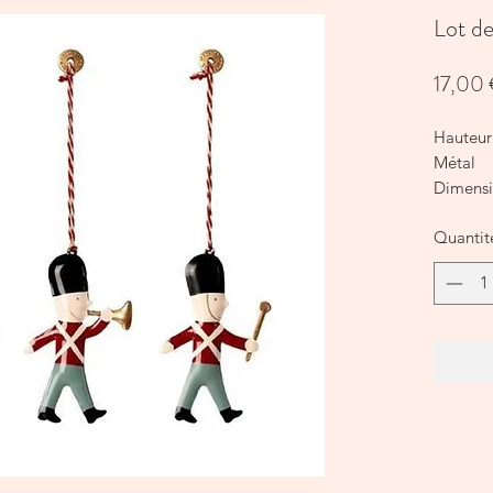
Lot de
17,00
Hauteur
Métal
Dimensio
7 x 2 c
Quantit