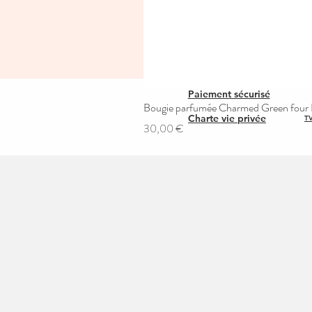
Paiement sécurisé
Bougie parfumée Charmed Green four L
Charte vie privée
TV
Prix
30,00 €