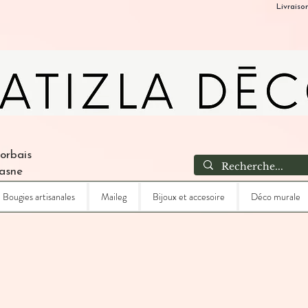
Livraiso
Corbais
Lasne
Bougies artisanales
Maileg
Bijoux et accesoire
Déco murale