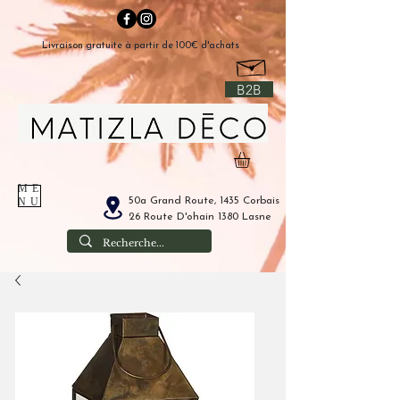
Livraison gratuite à partir de 100€ d'achats
B2B
ME
50a Grand Route, 1435 Corbais
NU
26 Route D'ohain 1380 Lasne