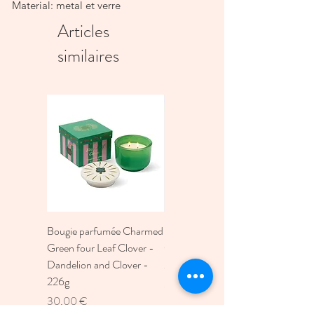
Material: metal et verre
Articles
similaires
Bougie parfumée Charmed
Bougie A Dopo 4Fl
Green four Leaf Clover -
Oz./118Ml Mermaid &
Dandelion and Clover -
Moon Ceramic Diffus
226g
Prix
30,00 €
Prix
30,00 €