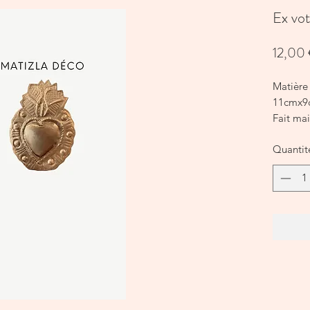
Ex vo
12,00
Matière 
11cmx9
Fait ma
Quantit