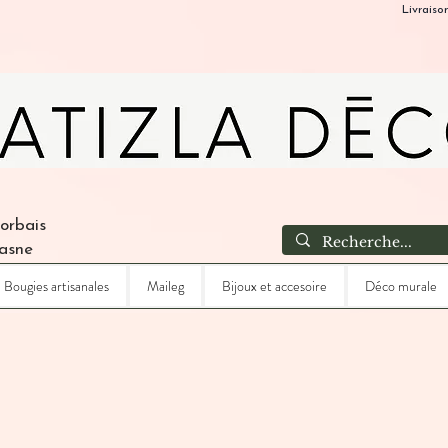
Livraiso
Corbais
Lasne
Bougies artisanales
Maileg
Bijoux et accesoire
Déco murale