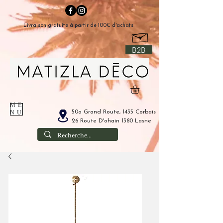
Livraison gratuite à partir de 100€ d'achats
B2B
ME
50a Grand Route, 1435 Corbais
NU
26 Route D'ohain 1380 Lasne