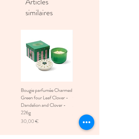
Articles
similaires
Bougie parfumée Charmed
Bougie A Dopo 4Fl
Green four Leaf Clover -
Oz./118Ml Mermaid &
Dandelion and Clover -
Moon Ceramic Diffus
226g
Prix
30,00 €
Prix
30,00 €