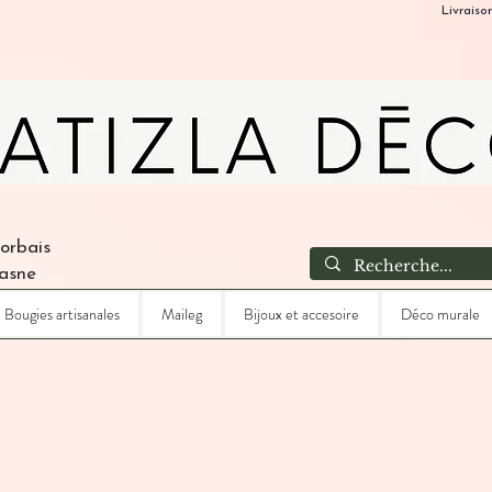
Livraiso
Corbais
Lasne
Bougies artisanales
Maileg
Bijoux et accesoire
Déco murale