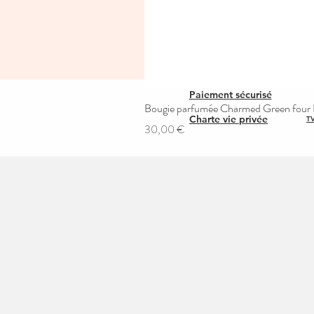
Paiement sécurisé
Bougie parfumée Charmed Green four L
Charte vie privée
TV
Prix
30,00 €