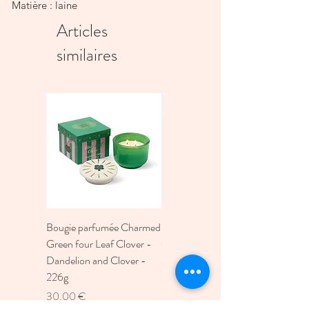
Matière : laine
Articles
similaires
Bougie parfumée Charmed
Bougie A Dopo 4Fl
Green four Leaf Clover -
Oz./118Ml Mermaid &
Dandelion and Clover -
Moon Ceramic Diffus
226g
Prix
30,00 €
Prix
30,00 €