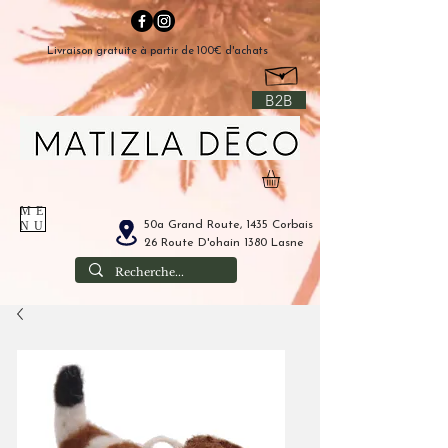
Livraison gratuite à partir de 100€ d'achats
B2B
ME
50a Grand Route, 1435 Corbais
NU
26 Route D'ohain 1380 Lasne