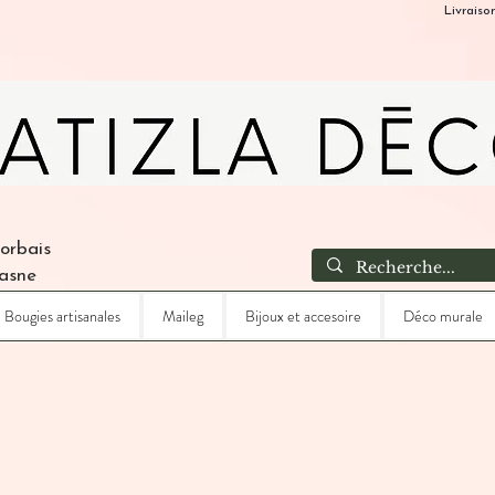
Livraiso
Corbais
Lasne
Bougies artisanales
Maileg
Bijoux et accesoire
Déco murale