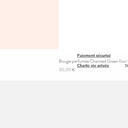
Paiement sécurisé
Bougie parfumée Charmed Green four L
Charte vie privée
TV
Prix
30,00 €