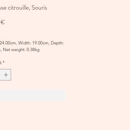
se citrouille, Souris
Prix
 €
 24.00cm, Width: 19.00cm, Depth:
, Net weight: 0.38kg
ECOMMANDÉ
é
*
E PREMIÈRE
in/Bois/Métal
SSAGES
er
Ajouter au panier
CTIONS D'ENTRETIEN
: Lavage en machine à 30 degrés C.
ssuyer avec un chiffon humide.