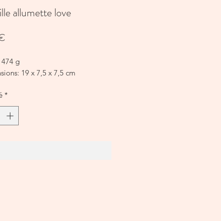
lle allumette love
Prix
 €
 474 g
ions: 19 x 7,5 x 7,5 cm
é
*
Ajouter au panier