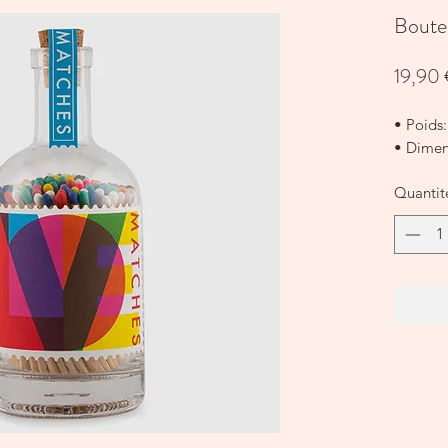
Boutei
19,90
• Poids:
• Dimens
Quantit