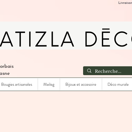
Livraiso
Corbais
Lasne
Bougies artisanales
Maileg
Bijoux et accesoire
Déco murale