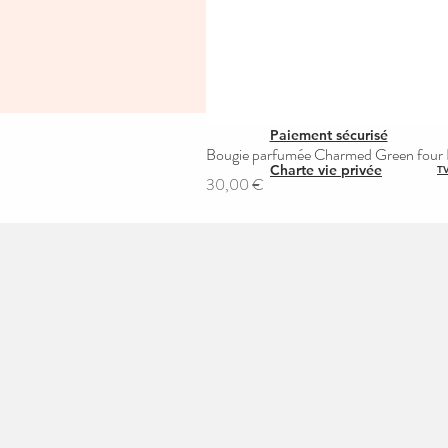
Paiement sécurisé
Bougie parfumée Charmed Green four L
Charte vie privée
TV
Prix
30,00 €