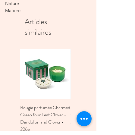
Nature
Matière
Bois de manguier
Articles
Dimensions spéciales
similaires
~Ø15xW26xH10 cm
Bougie parfumée Charmed
Bougie A Dopo 4Fl
Green four Leaf Clover -
Oz./118Ml Mermaid &
Dandelion and Clover -
Moon Ceramic Diffus
226g
Prix
30,00 €