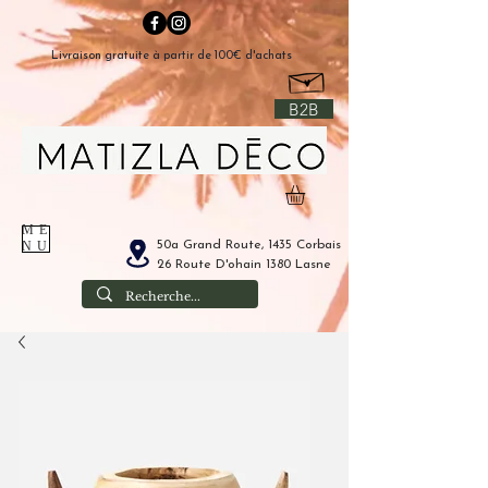
Livraison gratuite à partir de 100€ d'achats
B2B
ME
50a Grand Route, 1435 Corbais
NU
26 Route D'ohain 1380 Lasne