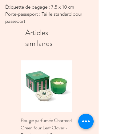
Étiquette de bagage : 7,5 x 10 cm
Porte-passeport : Taille standard pour
passeport
Comprend :
Articles
Étiquette de bagage & porte-passeport
similaires
Fabriqués en cuir PU de haute qualité
Bougie parfumée Charmed
Bougie A Dopo 4Fl
Green four Leaf Clover -
Oz./118Ml Mermaid &
Dandelion and Clover -
Moon Ceramic Diffus