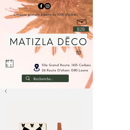
Livraison gratuite à partir de 100€ d'achats
B2B
ME
50a Grand Route, 1435 Corbais
NU
26 Route D'ohain 1380 Lasne