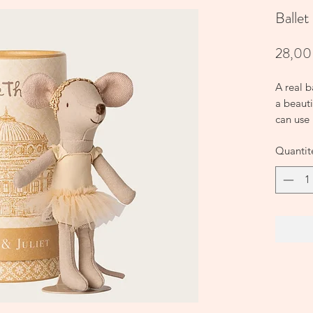
Ballet
28,00
A real 
a beauti
can use 
at home
Quantit
NEED 
SIZES
Height:
RECOM
+3
PRIMAR
Cotton/
FILLIN
Recycle
CARE I
Soft to