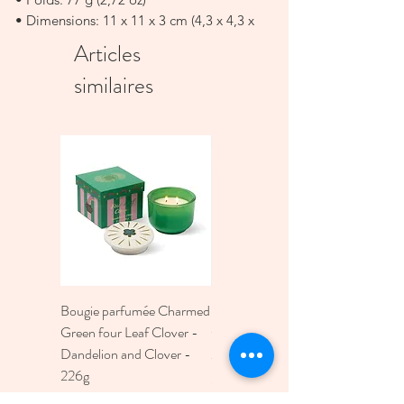
• Dimensions: 11 x 11 x 3 cm (4,3 x 4,3 x
1,2 in)
Articles
similaires
Bougie parfumée Charmed
Bougie A Dopo 4Fl
Green four Leaf Clover -
Oz./118Ml Mermaid &
Dandelion and Clover -
Moon Ceramic Diffus
226g
Prix
30,00 €
Prix
30,00 €