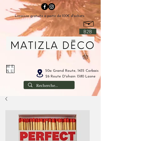
Livraison gratuite à partir de 100€ d'achats
B2B
ME
50a Grand Route, 1435 Corbais
NU
26 Route D'ohain 1380 Lasne