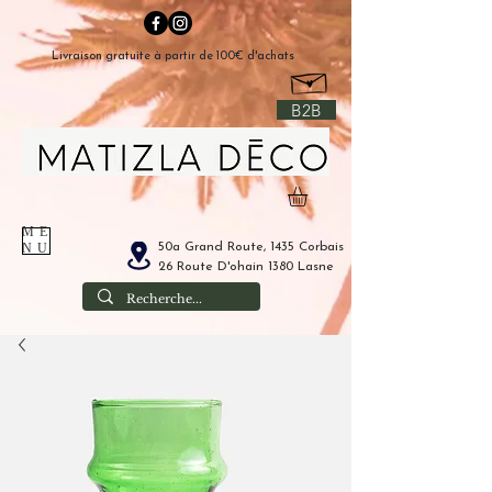
Livraison gratuite à partir de 100€ d'achats
B2B
ME
50a Grand Route, 1435 Corbais
NU
26 Route D'ohain 1380 Lasne