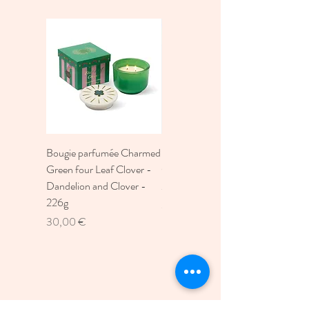
Bougie parfumée Charmed
Bougie A Dopo 4Fl
Green four Leaf Clover -
Oz./118Ml Mermaid &
Dandelion and Clover -
Moon Ceramic Diffus
226g
Prix
30,00 €
Prix
30,00 €