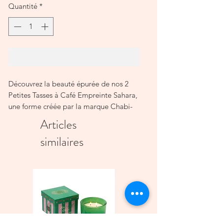
Quantité
*
Ajouter au panier
Découvrez la beauté épurée de nos 2
Petites Tasses à Café Empreinte Sahara,
une forme créée par la marque Chabi-
Chic, inspirée de la tasse traditionnelle
Articles
à thé, mais spécialement conçue pour
similaires
savourer le café. Avec sa capacité de 60
ml, cette tasse est parfaite pour
déguster un espresso corsé ou un café
délicat.
Caractéristiques :
Fabrication artisanale : Chaque pièce
est soigneusement réalisée à la main à
travers une dizaine d'étapes essentielles,