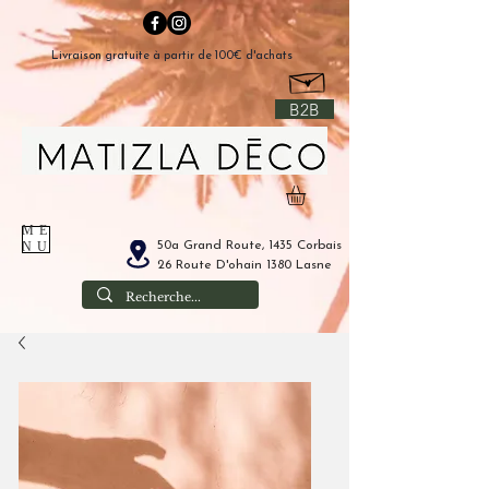
Livraison gratuite à partir de 100€ d'achats
B2B
ME
50a Grand Route, 1435 Corbais
NU
26 Route D'ohain 1380 Lasne