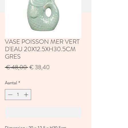
VASE POISSON MER VERT
D'EAU 20X12.5XH30.5CM
GRES
Normale
Verkoopprijs
 € 48,00 
€ 38,40
prijs
Aantal
*
In winkelwagen
Dimension : 20 x 12.5 x H30.5cm