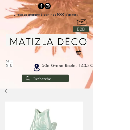
Livraison gratuite à partir de 100€ d'achats
B2B
ME
50a Grand Route, 1435 Corbais België
NU