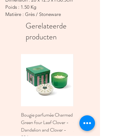
Poids : 1.50 Kg
Matière : Grès / Stoneware
Couleur : Vert d'eau / Sea green
Gerelateerde
producten
Bougie parfumée Charmed
Bougie A Dopo 4Fl
Green four Leaf Clover -
Oz./118Ml Mermaid &
Dandelion and Clover -
Moon Ceramic Diffus
226g
Prijs
€ 30,00