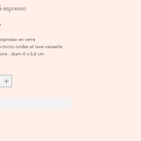
à espresso
Prijs
5
expresso en verre
 micro-ondes et lave-vaisselle
ons : diam 6 x 6,6 cm
ance 100ml
In winkelwagen