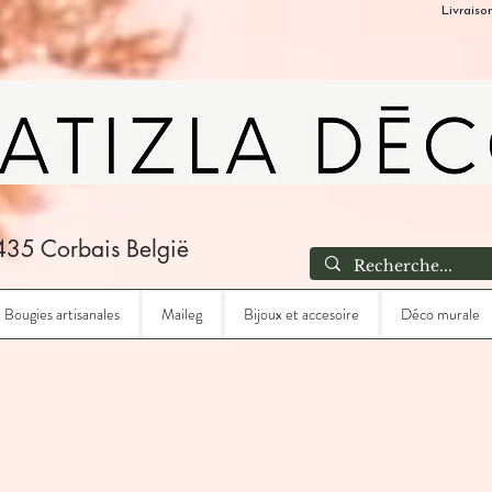
Livraiso
435 Corbais België
Bougies artisanales
Maileg
Bijoux et accesoire
Déco murale