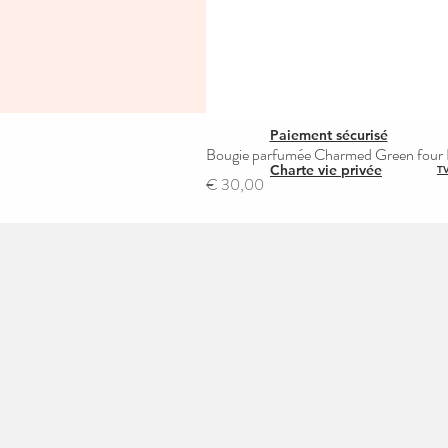
Paiement sécurisé
Bougie parfumée Charmed Green four L
Charte vie privée
TV
Prijs
€ 30,00