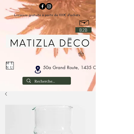
Livraison gratuite à partir de 100€ d'achats
B2B
ME
50a Grand Route, 1435 Corbais België
NU