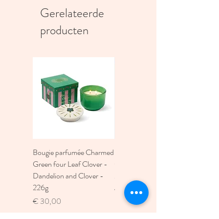
demandent moins d’énergie, moins 
Gerelateerde
d’eau et génèrent moins d’émission de 
producten
carbone et de déchets.
Bougie parfumée Charmed
Bougie A Dopo 4Fl
Green four Leaf Clover -
Oz./118Ml Mermaid &
Dandelion and Clover -
Moon Ceramic Diffus
226g
Prijs
€ 30,00
Prijs
€ 30,00