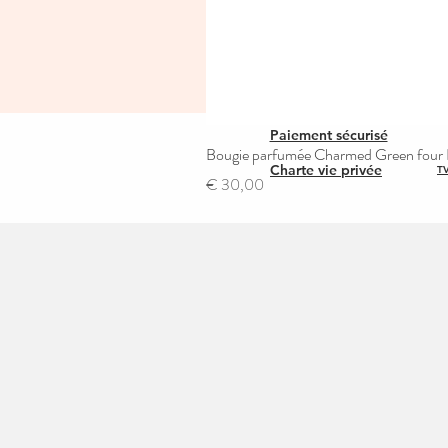
Paiement sécurisé
Bougie parfumée Charmed Green four L
Charte vie privée
TV
Prijs
€ 30,00