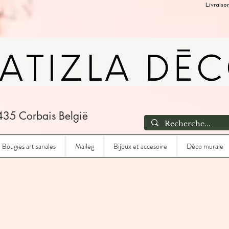
Livraiso
435 Corbais België
Bougies artisanales
Maileg
Bijoux et accesoire
Déco murale