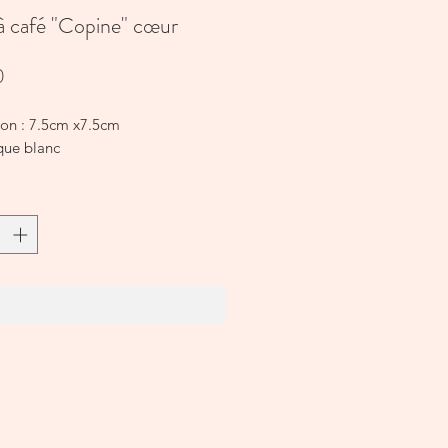
à café "Copine" cœur
Prijs
0
on : 7.5cm x7.5cm
ue blanc
In winkelwagen