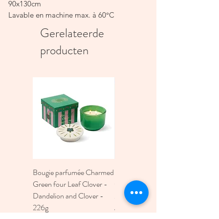
90x130cm
Lavable en machine max. à 60°C
Eau de javel interdite
Gerelateerde
Repasser max. à 150°C
producten
Séchage en machine basse température
Bougie parfumée Charmed
Bougie A Dopo 4Fl
Green four Leaf Clover -
Oz./118Ml Mermaid &
Dandelion and Clover -
Moon Ceramic Diffus
226g
Prijs
€ 30,00