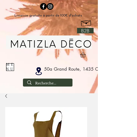
Livraison gratuite à partir de 100€ d'achats
B2B
ME
50a Grand Route, 1435 Corbais België
NU