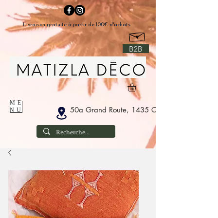
Livraison gratuite à partir de 100€ d'achats
B2B
ME
50a Grand Route, 1435 Corbais België
NU