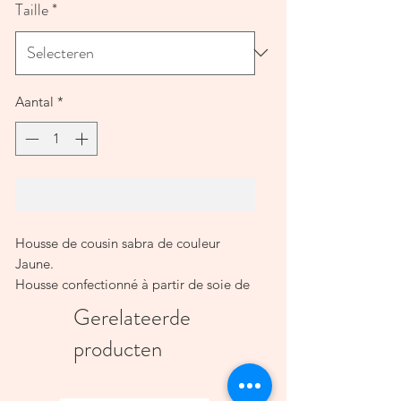
Taille
*
Aantal
*
In winkelwagen
Housse de cousin sabra de couleur
Jaune.
Housse confectionné à partir de soie de
cactus, ces couleurs sont entièrement
Gerelateerde
végétales et naturelles.
producten
Soie de cactus récoltée à la main et
housse fabriquée de manière artisanale
au Maroc.