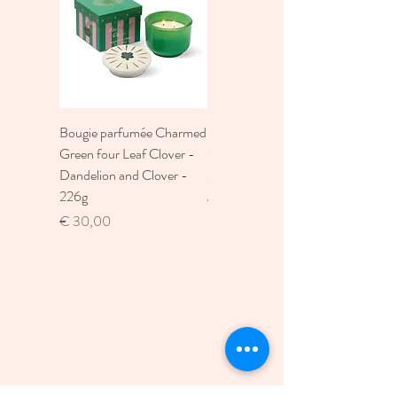
Bougie parfumée Charmed
Bougie A Dopo 4Fl
Green four Leaf Clover -
Oz./118Ml Mermaid &
Dandelion and Clover -
Moon Ceramic Diffus
226g
Prijs
€ 30,00
Prijs
€ 30,00