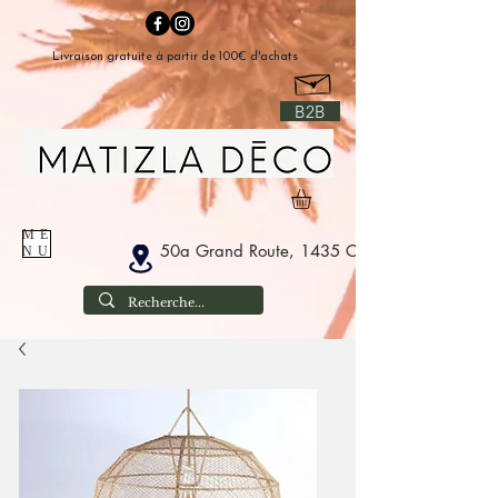
Livraison gratuite à partir de 100€ d'achats
B2B
ME
50a Grand Route, 1435 Corbais België
NU