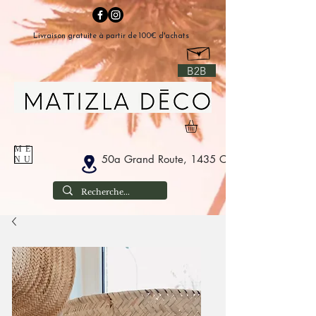
Livraison gratuite à partir de 100€ d'achats
B2B
ME
50a Grand Route, 1435 Corbais België
NU