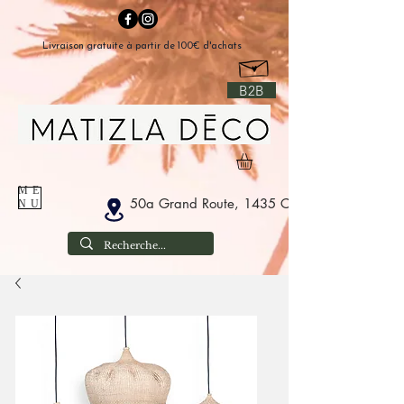
Livraison gratuite à partir de 100€ d'achats
B2B
ME
50a Grand Route, 1435 Corbais België
NU