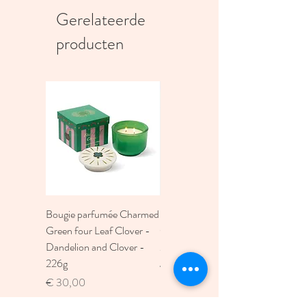
Gerelateerde
producten
Bougie parfumée Charmed
Bougie A Dopo 4Fl
Green four Leaf Clover -
Oz./118Ml Mermaid &
Dandelion and Clover -
Moon Ceramic Diffus
226g
Prijs
€ 30,00
Prijs
€ 30,00