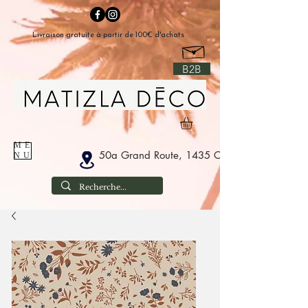
Livraison gratuite à partir de 100€ d'achats
B2B
ME
50a Grand Route, 1435 Corbais België
NU