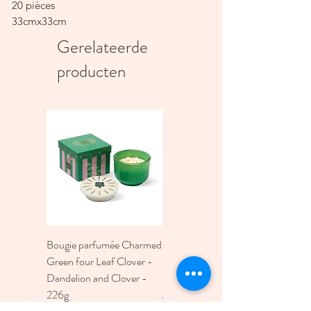
20 pièces
33cmx33cm
Gerelateerde
producten
Bougie parfumée Charmed
Bougie A Dopo 4Fl
Green four Leaf Clover -
Oz./118Ml Mermaid &
Dandelion and Clover -
Moon Ceramic Diffus
226g
Prijs
€ 30,00