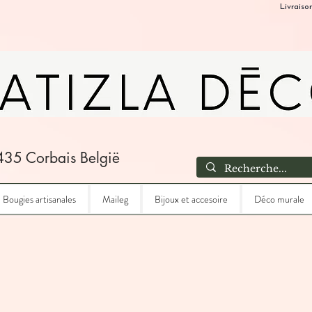
Livraiso
435 Corbais België
Bougies artisanales
Maileg
Bijoux et accesoire
Déco murale