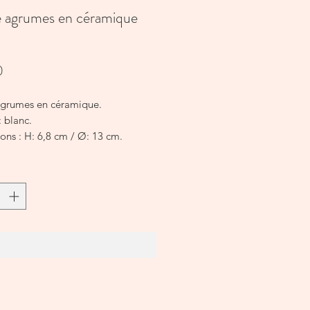
e agrumes en céramique
Prijs
0
agrumes en céramique.
: blanc.
ons : H: 6,8 cm / Ø: 13 cm.
: céramique. Coloris : blanc.
pensable à avoir dans sa cuisine !
: blanc.
In winkelwagen