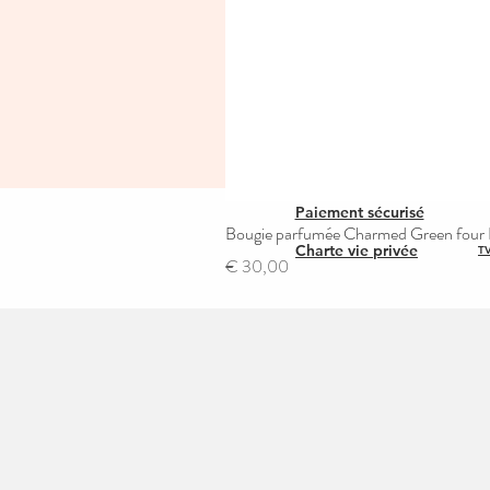
Paiement sécurisé
Bougie parfumée Charmed Green four L
Charte vie privée
TV
Prijs
€ 30,00