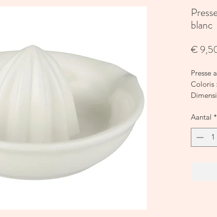
Press
blanc
€ 9,5
Presse 
Coloris 
Dimensi
Matière 
Aantal
*
Un indis
Coloris 