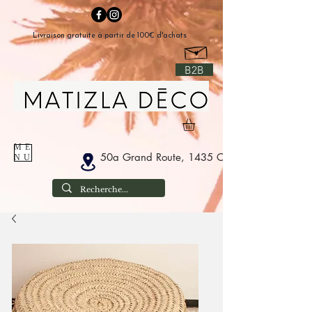
Livraison gratuite à partir de 100€ d'achats
B2B
ME
50a Grand Route, 1435 Corbais België
NU