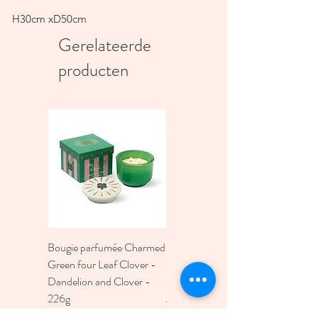
H30cm xD50cm
Gerelateerde
producten
Bougie parfumée Charmed
Bougie A Dopo 4Fl
Green four Leaf Clover -
Oz./118Ml Mermaid &
Dandelion and Clover -
Moon Ceramic Diffus
226g
Prijs
€ 30,00
Prijs