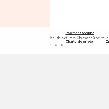
Paiement sécurisé
Bougie parfumée Charmed Green four L
Charte vie privée
TV
Prijs
€ 30,00