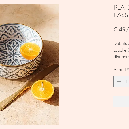
PLAT
FASS
€ 49,
Détails 
touche 
distinct
Hauteur
Aantal
*
Diamètr
Tous le
testés p
réponde
Évitez d
flamme 
tempéra
Évitez d
et utili