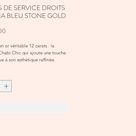
S DE SERVICE DROITS
IA BLEU STONE GOLD
Prijs
00
en or véritable 12 carats : la
Chabi Chic qui ajoute une touche
ive à son esthétique raffinée.
: 7.00 cm
e: 18.00 cm
s produits sont rigoureusement
our la sécurité alimentaire et
nt aux normes internationales.
'exposer les produits à une
In winkelwagen
directe ou à des changements de
ture.
e heurter d'autres surfaces dures
sez des serviettes pour séparer les