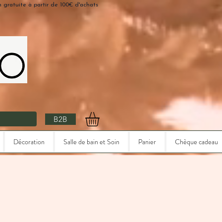
n gratuite à partir de 100€ d'achats
B2B
Décoration
Salle de bain et Soin
Panier
Chèque cadeau