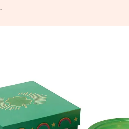
plats.
Notre c
n
micro-on
décorat
La vaiss
vaissell
attentio
de métau
toujours