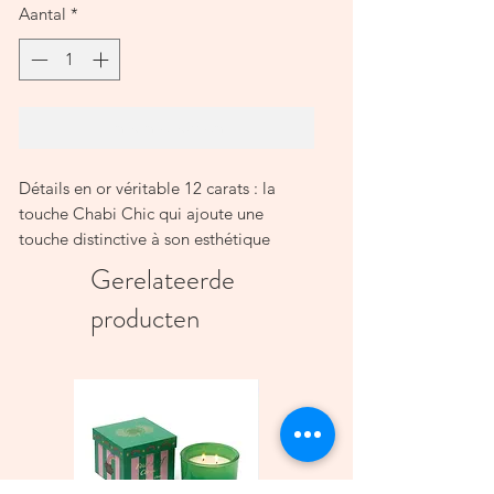
Aantal
*
In winkelwagen
Détails en or véritable 12 carats : la
touche Chabi Chic qui ajoute une
touche distinctive à son esthétique
raffinée.
Gerelateerde
Hauteur: 6.50 cm
producten
Diamètre: 14.00 cm
Tous les produits sont rigoureusement
testés pour la sécurité alimentaire et
répondent aux normes internationales.
Évitez d'exposer les produits à une
flamme directe ou à des changements
de température.
Évitez de heurter d'autres surfaces dures