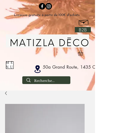
Livraison gratuite à partir de 100€ d'achats
B2B
ME
50a Grand Route, 1435 Corbais België
NU