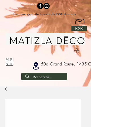
Livraison gratuite à partir de 100€ d'achats
B2B
ME
50a Grand Route, 1435 Corbais België
NU