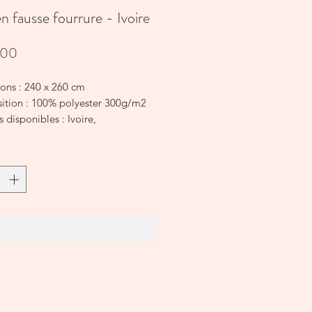
en fausse fourrure - Ivoire
Prijs
,00
ons : 240 x 260 cm
tion : 100% polyester 300g/m2
 disponibles : Ivoire,
à la main recommandé.
 complétez le look avec le coussin
pour un lit ou un canapé tout doux.
In winkelwagen