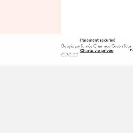
Paiement sécurisé
Bougie parfumée Charmed Green four L
Charte vie privée
TV
Prijs
€ 30,00