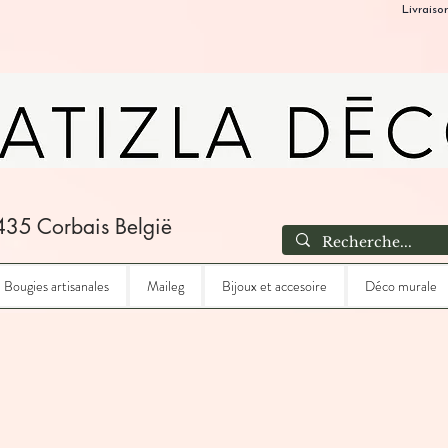
Livraiso
435 Corbais België
Bougies artisanales
Maileg
Bijoux et accesoire
Déco murale