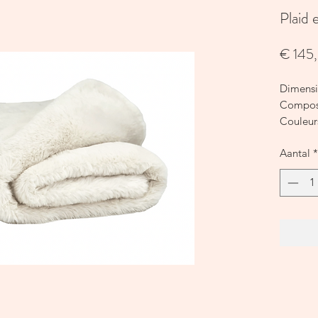
Plaid 
€ 145
Dimensi
Composi
Couleurs
Lavage 
Aantal
*
Astuce :
assorti 