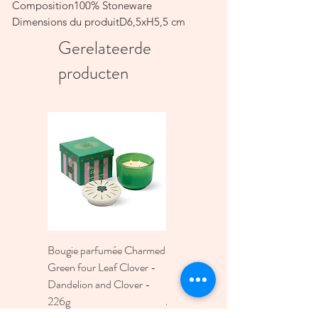
Composition100% Stoneware
Dimensions du produitD6,5xH5,5 cm
Contenu, ml.100 ml
Gerelateerde
Va au lave-vaisselleYes
producten
De qualité alimentaireYes
Va au micro-ondesYes
Va au fourYes
Bougie parfumée Charmed
Bougie A Dopo 4Fl
Green four Leaf Clover -
Oz./118Ml Mermaid &
Dandelion and Clover -
Moon Ceramic Diffus
226g
Prijs
€ 30,00