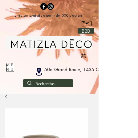
Livraison gratuite à partir de 100€ d'achats
B2B
ME
50a Grand Route, 1435 Corbais België
NU