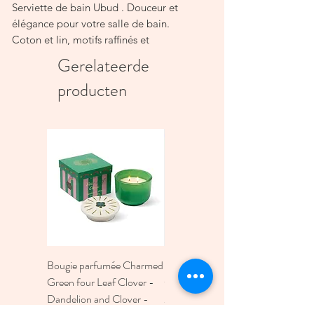
Serviette de bain Ubud . Douceur et
élégance pour votre salle de bain.
Coton et lin, motifs raffinés et
absorption optimale sont les points forts
Gerelateerde
de cette gamme.
producten
Matériau : 80% coton, 20% lin
Poids : 550 g/m²
Dimensions : Draps de bain 90x140 cm
Bougie parfumée Charmed
Bougie A Dopo 4Fl
Green four Leaf Clover -
Oz./118Ml Mermaid &
Dandelion and Clover -
Moon Ceramic Diffus