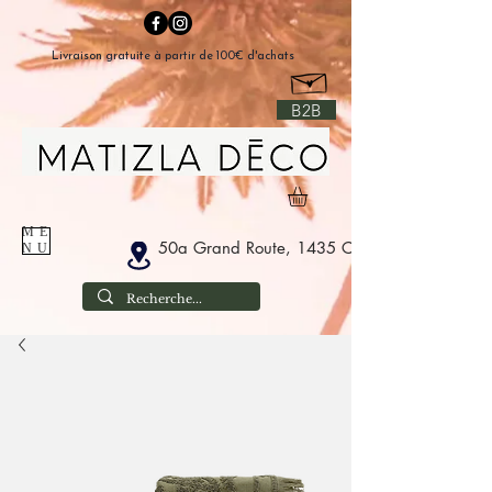
Livraison gratuite à partir de 100€ d'achats
B2B
ME
50a Grand Route, 1435 Corbais België
NU