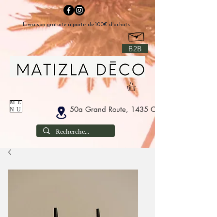
Livraison gratuite à partir de 100€ d'achats
B2B
ME
50a Grand Route, 1435 Corbais België
NU