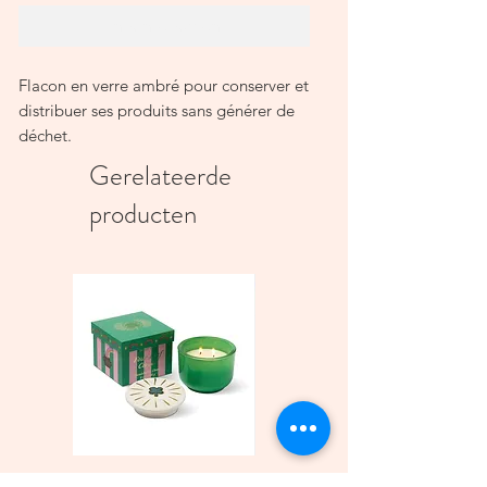
In winkelwagen
Flacon en verre ambré pour conserver et
distribuer ses produits sans générer de
déchet.
Préparation Home-made ou achetée en
Gerelateerde
vrac, remplissez-le avec votre produit
producten
préféré !
Grâce à sa teinte ambrée, le flacon
protège les produits sensibles à la
lumière du soleil et leur garantit une
conservation optimale.
Étiquette waterproof lavable finition
mate.
Bec verseur en acier inoxydable.
Dimensions du flacon (Hauteur x
Diamètre) accessoire non inclus :
160 × 82 mm.
Bougie parfumée Charmed
Bougie A Dopo 4Fl
Hauteur du bec verseur (partie