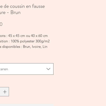
 de coussin en fausse
ure - Brun
Prijs
50
ons : 45 x 45 cm ou 40 x 60 cm
tion : 100% polyester 300g/m2
 disponibles : Brun, Ivoire, Lin
à la main recommandé.
 complétez le look avec le plaid
pour un lit ou un canapé tout doux.
teren
e est vendue sans la garniture,
z-celle ci sur notre site.