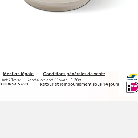
Mention légale
Conditions générales de vente
Snel overzicht
eaf Clover - Dandelion and Clover - 226g
Retour et remboursement sous 14 jours
A BE 076 455 6581