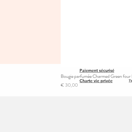
Paiement sécurisé
Bougie parfumée Charmed Green four L
Charte vie privée
TV
Prijs
€ 30,00