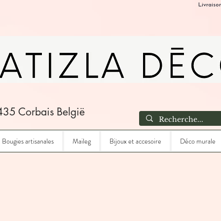
Livraiso
435 Corbais België
Bougies artisanales
Maileg
Bijoux et accesoire
Déco murale