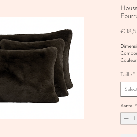
Housse
Fourr
€ 18,
Dimensi
Composi
Couleurs
Lavage 
Taille
*
Astuce :
assorti 
Selec
La houss
retrouve
Aantal
*