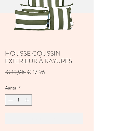
HOUSSE COUSSIN
EXTERIEUR À RAYURES
Normale
Verkoopprijs
 € 19,96 
€ 17,96
prijs
Aantal
*
In winkelwagen