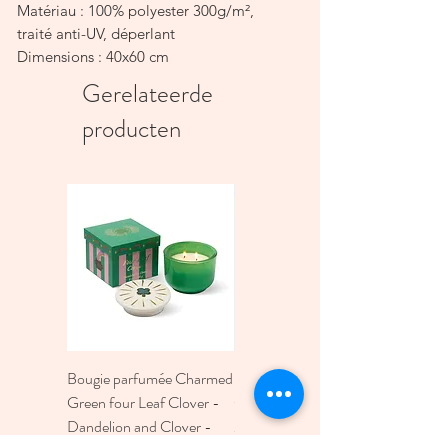
Matériau : 100% polyester 300g/m²,
traité anti-UV, déperlant
Dimensions : 40x60 cm
Couleurs : Kaki, Paille
Gerelateerde
Finition : Fermeture éclair
producten
Certification : OEKO-TEX®
Exposition UV conseillée : 200 heures
maximum
Entretien : Lavage à la main 30°C,
repassage interdit
Bougie parfumée Charmed
Bougie A Dopo 4Fl
Green four Leaf Clover -
Oz./118Ml Mermaid &
Dandelion and Clover -
Moon Ceramic Diffus