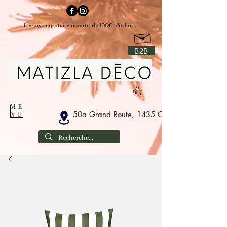
Livraison gratuite à partir de 100€ d'achats
B2B
ME
50a Grand Route, 1435 Corbais België
NU