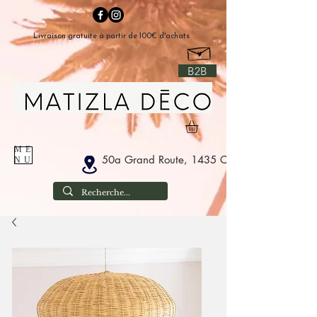
Livraison gratuite à partir de 100€ d'achats
B2B
ME
50a Grand Route, 1435 Corbais België
NU