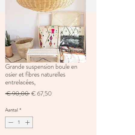
Grande suspension boule en
osier et fibres naturelles
entrelacées,
Normale
Verkoopprijs
 € 90,00 
€ 67,50
prijs
Aantal
*