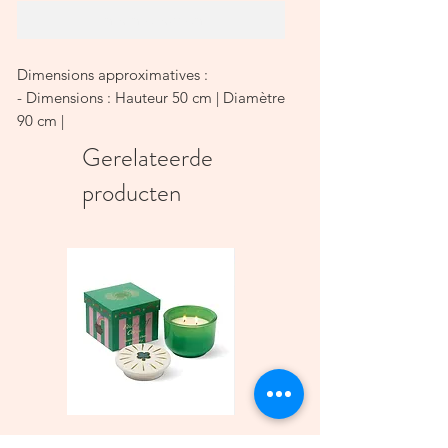
In winkelwagen
Dimensions approximatives :
- Dimensions : Hauteur 50 cm | Diamètre
90 cm |
- Poids : 1,5 kg environ
Gerelateerde
- Particularités : la petite anse facilitera
producten
l'accrochage sur tous types de plafond.
- Remarques : système électrique non
fourni.
Etant de fabrication artisanale, chaque
pièce est unique, il peut y avoir de
légères variations de centimètres.
Bougie parfumée Charmed
Bougie A Dopo 4Fl