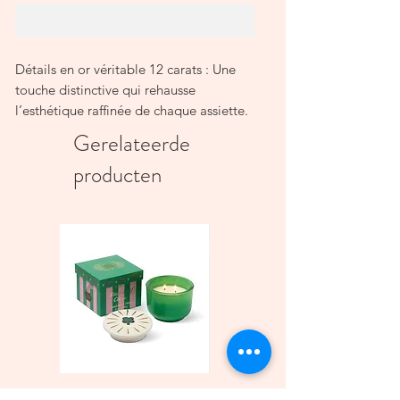
In winkelwagen
Détails en or véritable 12 carats : Une
touche distinctive qui rehausse
l’esthétique raffinée de chaque assiette.
Dimensions : D26CM
Gerelateerde
Détails en or véritable 12 carats : Une
producten
touche distinctive de Chabi Chic qui
rehausse l’esthétique raffinée de chaque
assiette.
Dimensions : D26CM
Bougie parfumée Charmed
Bougie A Dopo 4Fl