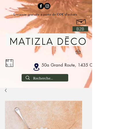
Livraison gratuite à partir de 100€ d'achats
B2B
ME
50a Grand Route, 1435 Corbais België
NU