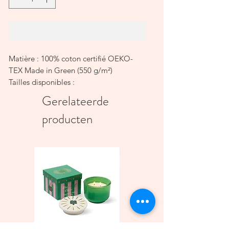
In winkelwagen
Matière : 100% coton certifié OEKO-
TEX Made in Green (550 g/m²)
Tailles disponibles :
Serviette de toilette : 50 x 100 cm
Gerelateerde
Serviette de douche : 70 x 130 cm
producten
Finition : Point cavalier
Couleurs : Nombreux coloris
disponibles
Certification : OEKO-TEX Made in
Green
Pourquoi choisir la serviette ISSEY ?
Qualité certifiée : Le coton certifié
OEKO-TEX Made in Green garantit
l'absence de substances nocives et une
production respectueuse de