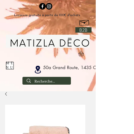
Livraison gratuite à partir de 100€ d'achats
B2B
ME
50a Grand Route, 1435 Corbais België
NU