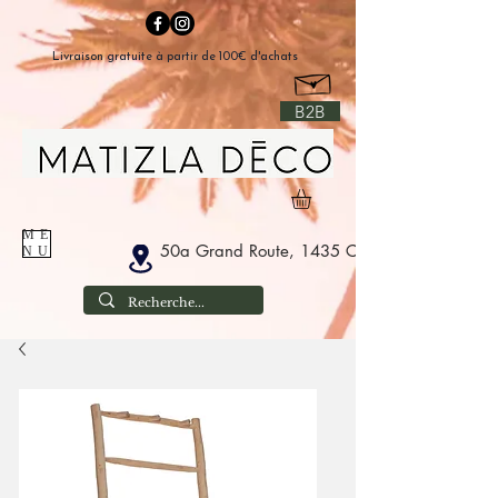
Livraison gratuite à partir de 100€ d'achats
B2B
ME
50a Grand Route, 1435 Corbais België
NU