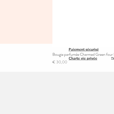
Paiement sécurisé
Bougie parfumée Charmed Green four L
Charte vie privée
TV
Prijs
€ 30,00