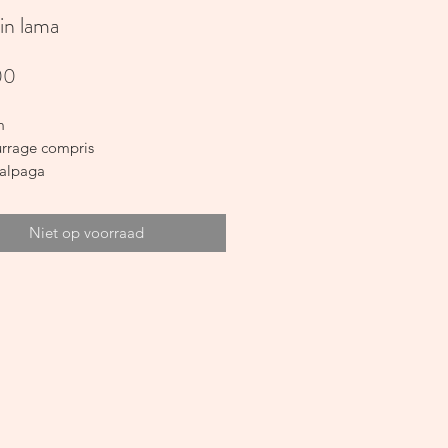
in lama
Prijs
00
m
rrage compris
’alpaga
Niet op voorraad