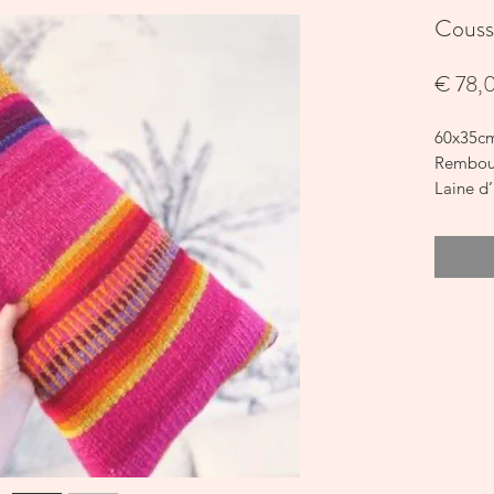
Couss
€ 78,
60x35c
Rembou
Laine d